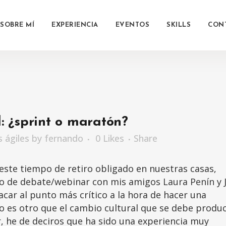
SOBRE MÍ
EXPERIENCIA
EVENTOS
SKILLS
CON
: ¿sprint o maratón?
 ágiles
by
fernando
0
Likes
Share
este tiempo de retiro obligado en nuestras casas,
odo de debate/webinar con mis amigos
Laura Penín
y
ar al punto más crítico a la hora de hacer una
o es otro que el cambio cultural que se debe produc
, he de deciros que ha sido una experiencia muy