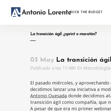
FUCK THE BUDGET
La transición ágil: ¿sprint o maratón?
03 May
La transición ágil
Publicado a las 11:48h
En
Metodologías
El pasado miércoles, y aprovechando 
decidimos lanzar una iniciativa a m
Antonio Quesada
donde decidimos atac
transición ágil como compañía, que n
A pesar de que era mi primer webinar