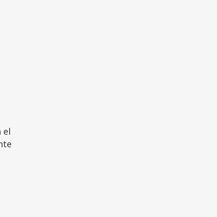
 el
nte