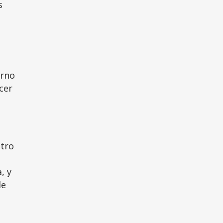
s
orno
cer
otro
, y
de