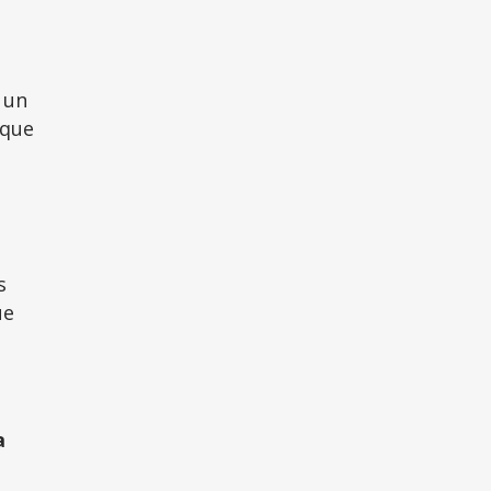
 un
 que
s
ue
a