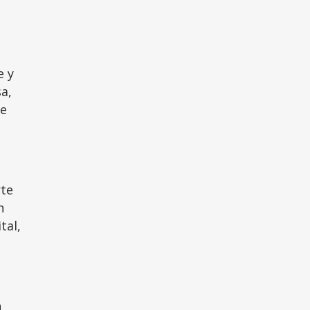
e y
a,
te
rte
n
tal,
n