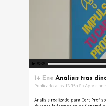
00:00
14 Ene
Análisis tras di
Publicado a las 13:35h
En
Aparicion
Análisis realizado para CertiProf 