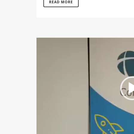
READ MORE
Reproductor
de
vídeo