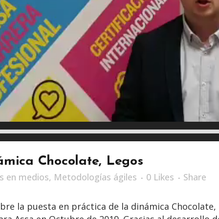
námica Chocolate, Legos
es en medios
,
Metodologías ágiles
0
Likes
Share
sobre la puesta en práctica de la dinámica Chocolate