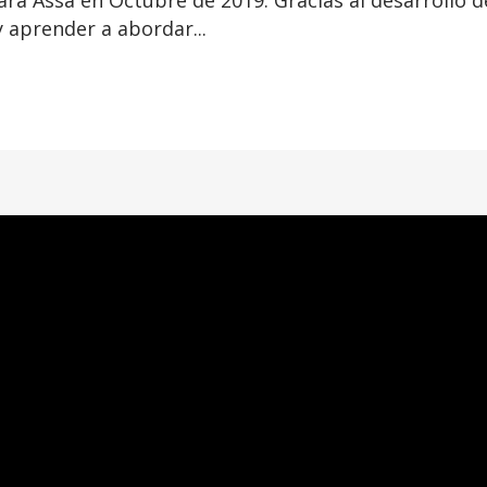
a Assa en Octubre de 2019. Gracias al desarrollo de
 aprender a abordar...