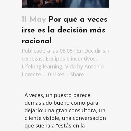
11 May
Por qué a veces
irse es la decisión más
racional
Publicado a las 08:05h
En
Decidir sin
certezas
,
Equipos e incentivos
,
Lifelong learning
,
Vida
by
Antonio
Lorente
0
Likes
Share
A veces, un puesto parece
demasiado bueno como para
dejarlo: una gran consultora, un
cliente visible, una conversación
que suena a “estás en la